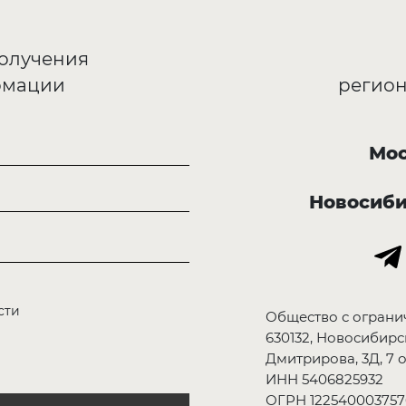
получения
рмации
регион
Мос
Новосиб
сти
Общество с ограни
630132, Новосибирск
Дмитрирова, 3Д, 7 о
ИНН 5406825932
ОГРН 122540003757